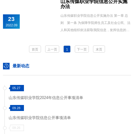
山东传媒职业学院信息公开实施
办法
​山东传媒职业学院信息公开实施办法 第一章 总
23
则 第一条 为保障学院师生员工及社会公民、法
2022.09
人和其他组织依法获取我院信息，发挥信息的社
会服务功能，根据《中华人民共和国政府信息公
开条例》（国务院令第492号）、《高等学校信
首页
上一页
1
下一页
末页
息公开办法》（教育部令第29号）、《山东省教
育厅关于进一步推进高等学校信息公开工作的实
最新动态
施意见》（鲁教监发〔2013〕3号）等文件精
神，结合学院实际，制定本实施办法。第二条 本
办法所称的信息，是...
05.27
山东传媒职业学院2024年信息公开事项清单
09.28
山东传媒职业学院信息公开事项清单
09.26