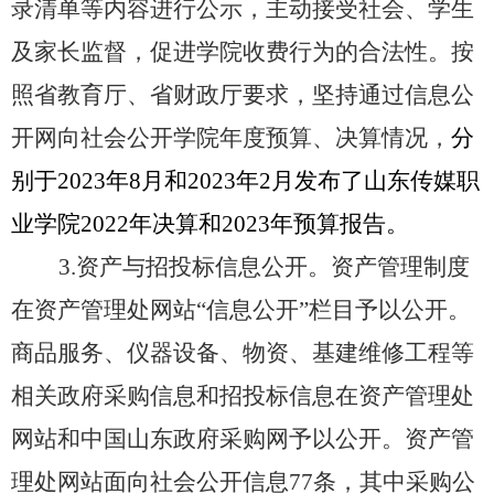
录清单等内容进行公示，主动接受社会、学生
及家长监督，促进学院收费行为的合法性。按
照省教育厅、省财政厅要求，坚持通过信息公
开网向社会公开学院年度预算、决算情况，
分
别于
202
3
年
8
月和
202
3
年
2
月发布了山东传媒职
业学院
20
22
年决算和
202
3
年预算报告。
3
.
资产与招投标信息公开。资产管理制度
在资产管理处网站
“信息公开”栏目予以公开。
商品服务、仪器设备、物资、基建维修工程等
相关政府采购信息和招投标信息在
资产管理处
网站和中国山东政府采购网予以公开。资产管
理处网站面向社会公开信息
77条，其中采购公